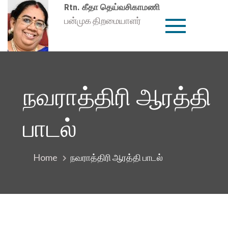
Skip
Rtn. கீதா தெய்வசிகாமணி
to
பன்முக திறமையாளர்
content
நவராத்திரி ஆரத்தி
பாடல்
Home
நவராத்திரி ஆரத்தி பாடல்